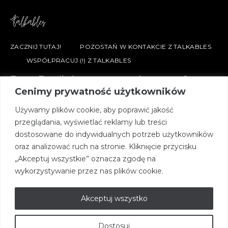
ZACZNIJ TUTAJ!
POZOSTAŃ W KONTAKCIE Z TALKABLES
WSPÓŁPRACUJ (!) Z TALKABLES
Every Family has a story, welcome to Ours.
Cenimy prywatność użytkowników
Używamy plików cookie, aby poprawić jakość
przeglądania, wyświetlać reklamy lub treści
dostosowane do indywidualnych potrzeb użytkowników
Dołącz do nas.
oraz analizować ruch na stronie. Kliknięcie przycisku
„Akceptuj wszystkie” oznacza zgodę na
Zapisz się do naszego Newslettera.
wykorzystywanie przez nas plików cookie.
Subscribe
Akceptuj wszystko
By checking this box, you confirm that you have read
Dostosuj