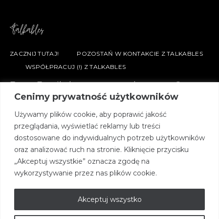
ZACZNIJ TUTAJ!
POZOSTAŃ W KONTAKCIE Z TALKABLES
WSPÓŁPRACUJ (!) Z TALKABLES
Every Family has a story, welcome to Ours.
Cenimy prywatność użytkowników
Używamy plików cookie, aby poprawić jakość
przeglądania, wyświetlać reklamy lub treści
dostosowane do indywidualnych potrzeb użytkowników
Dołącz do nas.
oraz analizować ruch na stronie. Kliknięcie przycisku
„Akceptuj wszystkie” oznacza zgodę na
Zapisz się do naszego Newslettera.
wykorzystywanie przez nas plików cookie.
Subscribe
Akceptuj wszystko