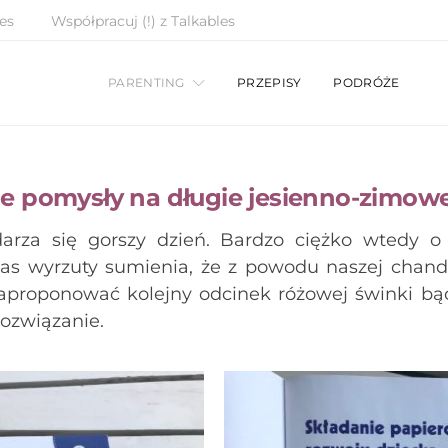
es
Współpracuj (!) z Talkables
PARENTING
PRZEPISY
PODRÓŻE
e pomysły na długie jesienno-zimowe
arza się gorszy dzień. Bardzo ciężko wtedy 
as wyrzuty sumienia, że z powodu naszej chandr
aproponować kolejny odcinek różowej świnki bą
rozwiązanie.